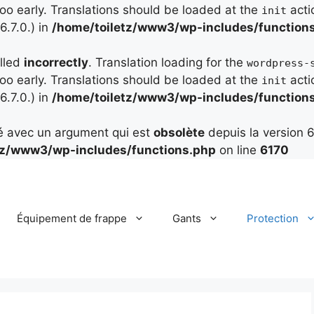
too early. Translations should be loaded at the
acti
init
.7.0.) in
/home/toiletz/www3/wp-includes/function
alled
incorrectly
. Translation loading for the
wordpress-
too early. Translations should be loaded at the
acti
init
.7.0.) in
/home/toiletz/www3/wp-includes/function
é avec un argument qui est
obsolète
depuis la version 6
tz/www3/wp-includes/functions.php
on line
6170
Équipement de frappe
Gants
Protection