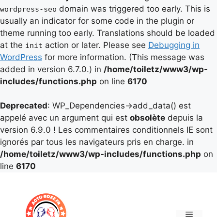
domain was triggered too early. This is
wordpress-seo
usually an indicator for some code in the plugin or
theme running too early. Translations should be loaded
at the
action or later. Please see
Debugging in
init
WordPress
for more information. (This message was
added in version 6.7.0.) in
/home/toiletz/www3/wp-
includes/functions.php
on line
6170
Deprecated
: WP_Dependencies->add_data() est
appelé avec un argument qui est
obsolète
depuis la
version 6.9.0 ! Les commentaires conditionnels IE sont
ignorés par tous les navigateurs pris en charge. in
/home/toiletz/www3/wp-includes/functions.php
on
line
6170
Aller
au
contenu