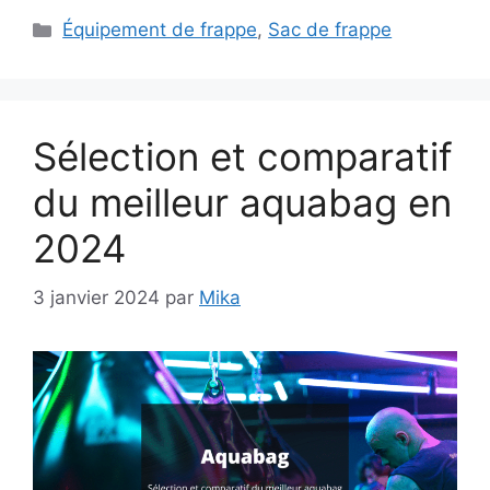
Catégories
Équipement de frappe
,
Sac de frappe
Sélection et comparatif
du meilleur aquabag en
2024
3 janvier 2024
par
Mika