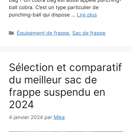
ball cobra. C’est un type particulier de
punching-ball qui dispose …
Lire plus
Catégories
Équipement de frappe
,
Sac de frappe
Sélection et comparatif
du meilleur sac de
frappe suspendu en
2024
4 janvier 2024
par
Mika