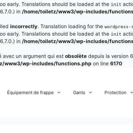
too early. Translations should be loaded at the
acti
init
.7.0.) in
/home/toiletz/www3/wp-includes/function
alled
incorrectly
. Translation loading for the
wordpress-
too early. Translations should be loaded at the
acti
init
.7.0.) in
/home/toiletz/www3/wp-includes/function
é avec un argument qui est
obsolète
depuis la version 6
tz/www3/wp-includes/functions.php
on line
6170
Équipement de frappe
Gants
Protection