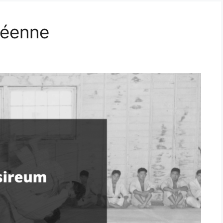
oréenne